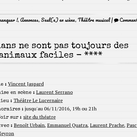
manquer !
,
Annonces
,
Seul(e) en scène
,
Théâtre musical
|
Commen
lans ne sont pas toujours des
animaux faciles - ****
Vincent Jaspard
e :
Laurent Serrano
mise en scène :
Théâtre Le Lucernaire
ieu :
jusqu'au 06/11/2016, 19h ou 21h
horaires :
site du théatre
Voir sur :
Benoît Urbain
,
Emmanuel Quatra
,
Laurent Prache
,
Pasc
avec :
Neyron