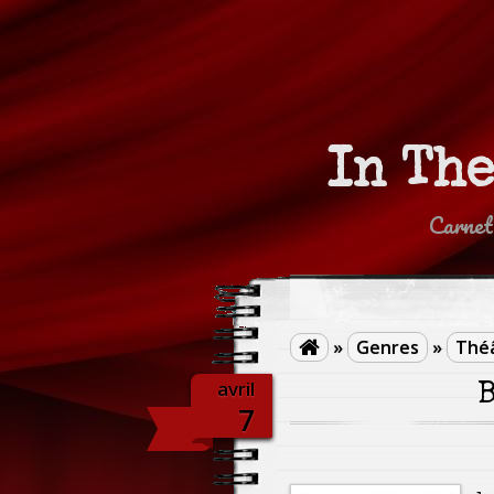
In Th
Carnet
»
Genres
»
Théâ

avril
B
7