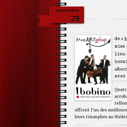
novembre
29
M
de :
mise 
lieu 
horai
alber
avec 
Quatre
acroba
tellem
offrent l’un des meilleur
leurs triomphes au théâtr