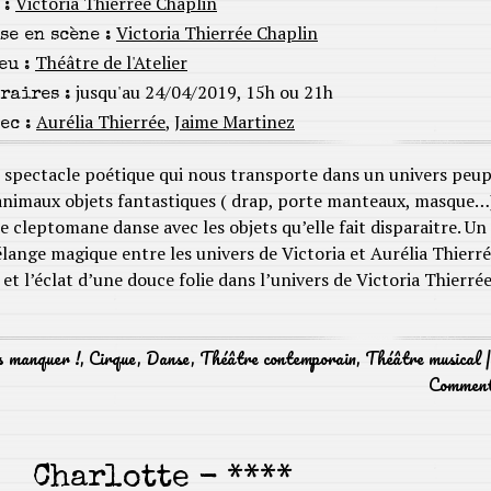
Victoria Thierrée Chaplin
 :
Victoria Thierrée Chaplin
se en scène :
Théâtre de l'Atelier
eu :
jusqu'au 24/04/2019, 15h ou 21h
raires :
Aurélia Thierrée
,
Jaime Martinez
ec :
 spectacle poétique qui nous transporte dans un univers peup
animaux objets fantastiques ( drap, porte manteaux, masque…)
e cleptomane danse avec les objets qu’elle fait disparaitre. Un
lange magique entre les univers de Victoria et Aurélia Thierré
et l’éclat d’une douce folie dans l’univers de Victoria Thierré
s manquer !
,
Cirque
,
Danse
,
Théâtre contemporain
,
Théâtre musical
Commen
Charlotte - ****