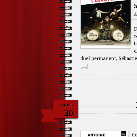
h
a
D
t
b
c
duel permanent, Sébastie
[…]
mars
30
de