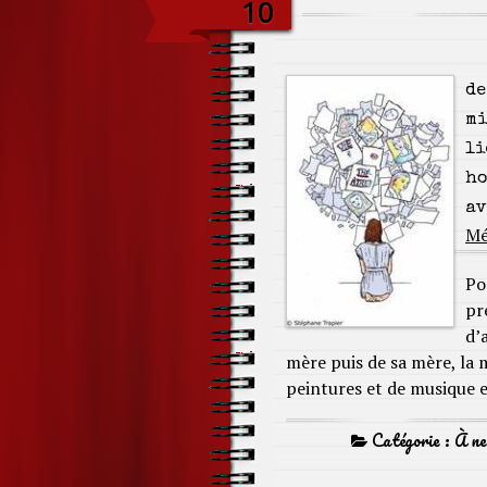
10
de
mi
li
ho
av
Mé
Po
pr
d’
mère puis de sa mère, la 
peintures et de musique 
Catégorie :
À ne