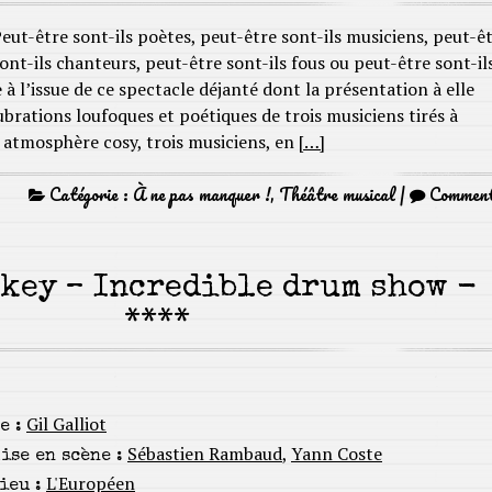
eut-être sont-ils poètes, peut-être sont-ils musiciens, peut-ê
ont-ils chanteurs, peut-être sont-ils fous ou peut-être sont-il
e à l’issue de ce spectacle déjanté dont la présentation à elle
ubrations loufoques et poétiques de trois musiciens tirés à
 atmosphère cosy, trois musiciens, en
[…]
Catégorie :
À ne pas manquer !
,
Théâtre musical
|
Commen
key – Incredible drum show -
****
Gil Galliot
e :
Sébastien Rambaud
,
Yann Coste
ise en scène :
L'Européen
ieu :