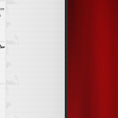
tre
s
ter