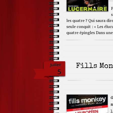
P
s
les quatre ? Qui saura dir
seule conquit : « Les éluc
quatre épingles Dans une
juillet
Fills Mon
5
d
m
l