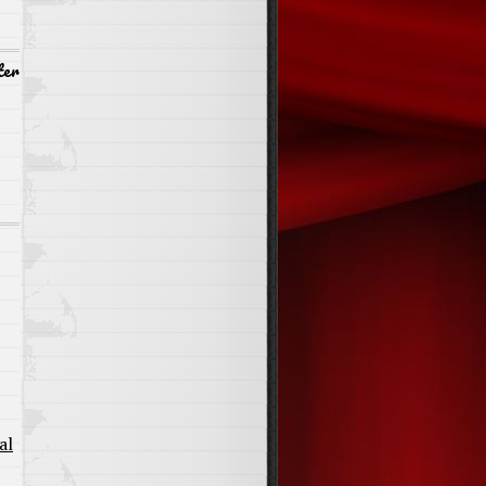
ter
al