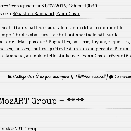
jusqu'au 31/07/2016, 18h ou 19h30
oraires :
Sébastien Rambaud
,
Yann Coste
vec :
eux battants batteurs aux talents non débattu donnent le
empo à brides abattues à ce brillant spectacle bâti sur la
atterie ! Mais pas que ! Baguettes, batterie, tuyaux, raquettes,
haises, cuisses, tout est prétexte à un son qui percute. Par un
n Rambaud, au look intello studieux et Yann Coste, rêveur têt
Catégorie :
À ne pas manquer !
,
Théâtre musical
|
Commen
MozART Group - ****
MozART Group
 :