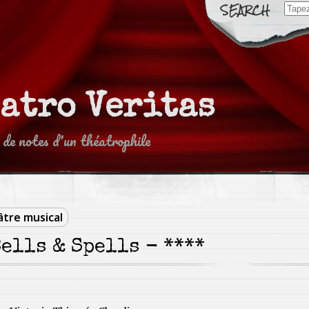
Sear
for:
eatro Veritas
 de notes d'un théatrophile
tre musical
ells & Spells - ****