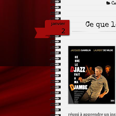
Cat
janvier
Ce que l
2
réussi à apprendre un in