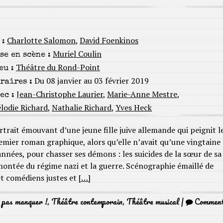
Charlotte Salomon
,
David Foenkinos
 :
Muriel Coulin
se en scène :
Théâtre du Rond-Point
eu :
Du 08 janvier au 03 février 2019
raires :
Jean-Christophe Laurier
,
Marie-Anne Mestre
,
ec :
lodie Richard
,
Nathalie Richard
,
Yves Heck
rtrait émouvant d’une jeune fille juive allemande qui peignit l
emier roman graphique, alors qu’elle n’avait qu’une vingtaine
années, pour chasser ses démons : les suicides de la sœur de sa
montée du régime nazi et la guerre. Scénographie émaillé de
et comédiens justes et
[…]
 pas manquer !
,
Théâtre contemporain
,
Théâtre musical
|
Commen