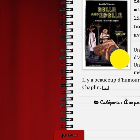
de
mi
li
ho
av
Un
d’
Un
mé
Il y a beaucoup d’humour 
Chaplin.
[…]
Catégorie :
À ne pa
janvier