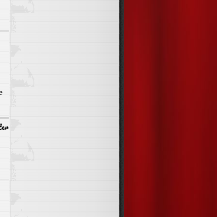
e
ter