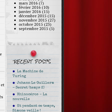
mars 2016
(7)
février 2016
(10)
janvier 2016
(15)
décembre 2015
(15)
novembre 2015
(27)
octobre 2015
(23)
septembre 2015
(5)
e
La Machine de
Turing
Johann Le Guillerm
 et
– Secret (temps 2)
Rhinocéros – La
ès
nouvelle
Et pendant ce temps,
Simone veille !