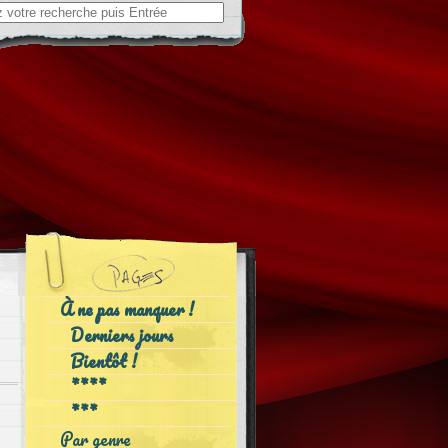
ch
À ne pas manquer !
Derniers jours
Bientôt !
****
***
Par genre