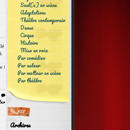
Seul(e) en scène
Adaptations
Théâtre contemporain
Danse
Cirque
Histoire
lé
Mise en voix
.
Par comédien
Par auteur
e !
Par metteur en scène
e
Par théâtre
|
ter
Archives