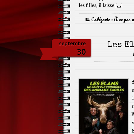
les filles, il laisse
[…]
Catégorie :
À ne pas 
septembre
Les É
30
d
l