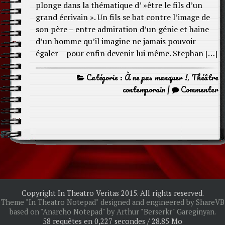
plonge dans la thématique d’ »être le fils d’un
grand écrivain ». Un fils se bat contre l’image de
son père – entre admiration d’un génie et haine
d’un homme qu’il imagine ne jamais pouvoir
égaler – pour enfin devenir lui même. Stephan
[…]
Catégorie :
À ne pas manquer !
,
Théâtre
contemporain
|
Commenter
Copyright In Theatro Veritas 2015. All rights reserved.
Theme "In Theatro Notepad" designed and engineered by ShareVB
based on "Anarcho Notepad" by Arthur "Berserkr" Gareginyan.
58 requêtes en 0,227 secondes / 28.85 Mo