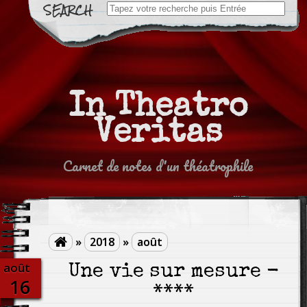
Search
for:
In Theatro
Veritas
Carnet de notes d'un théatrophile
»
2018
»
août

août
Une vie sur mesure -
16
****