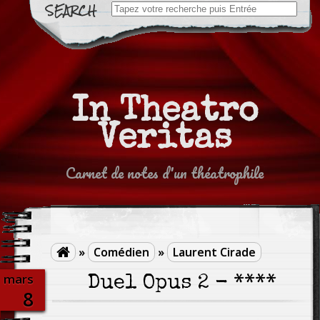
Search
for:
In Theatro
Veritas
Carnet de notes d'un théatrophile
»
Comédien
»
Laurent Cirade

mars
Duel Opus 2 - ****
8