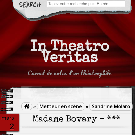
Search
for:
In Theatro
Veritas
Carnet de notes d'un théatrophile
»
Metteur en scène
»
Sandrine Molaro

mars
Madame Bovary - ***
2