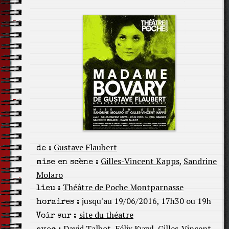
Gustave Flaubert
de :
Gilles-Vincent Kapps
,
Sandrine
mise en scène :
Molaro
Théâtre de Poche Montparnasse
lieu :
jusqu'au 19/06/2016, 17h30 ou 19h
horaires :
site du théatre
Voir sur :
David Talbot
,
Félix Kysyl
,
Gilles-Vincent