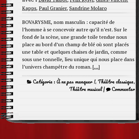
avec :
Kapps
,
Paul Granier
,
Sandrine Molaro
BOVARYSME, nom masculin : capacité de
l’homme à se concevoir autre qu’il n’est. Sur le
fond de la scène, une grande toile tendue nous
place au bord d’un champ de blé où sont placés
une table et quelques chaises de jardin, comme
sous une tonnelle, lieu unique qui nous place dans
l’univers champêtre du roman.
[…]
Catégorie :
À ne pas manquer !
,
Théâtre classique
,
Théâtre musical
|
Commenter