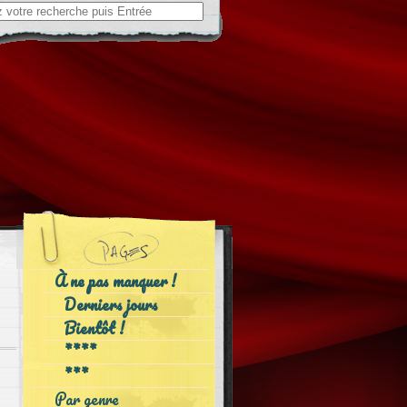
ch
À ne pas manquer !
Derniers jours
Bientôt !
****
***
Par genre