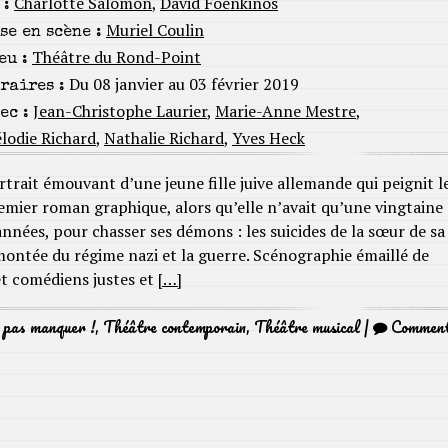
Charlotte Salomon
,
David Foenkinos
 :
Muriel Coulin
se en scène :
Théâtre du Rond-Point
eu :
Du 08 janvier au 03 février 2019
raires :
Jean-Christophe Laurier
,
Marie-Anne Mestre
,
ec :
lodie Richard
,
Nathalie Richard
,
Yves Heck
rtrait émouvant d’une jeune fille juive allemande qui peignit l
emier roman graphique, alors qu’elle n’avait qu’une vingtaine
années, pour chasser ses démons : les suicides de la sœur de sa
montée du régime nazi et la guerre. Scénographie émaillé de
et comédiens justes et
[…]
 pas manquer !
,
Théâtre contemporain
,
Théâtre musical
|
Commen