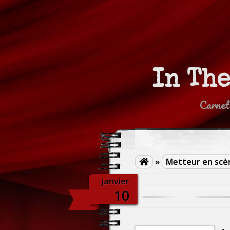
In Th
Carnet
»
Metteur en scè

janvier
10