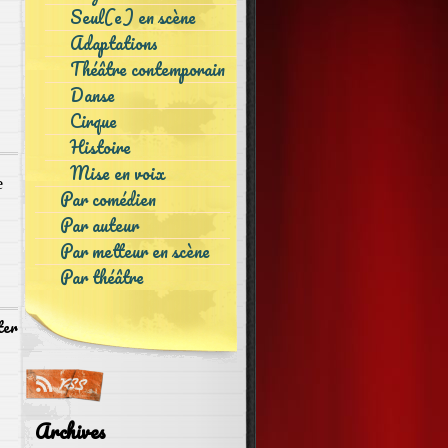
Seul(e) en scène
Adaptations
Théâtre contemporain
Danse
Cirque
Histoire
Mise en voix
e
Par comédien
Par auteur
Par metteur en scène
Par théâtre
ter
Archives