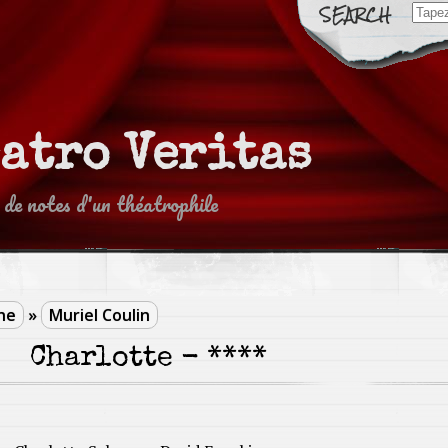
Sear
for:
eatro Veritas
 de notes d'un théatrophile
ne
»
Muriel Coulin
Charlotte - ****