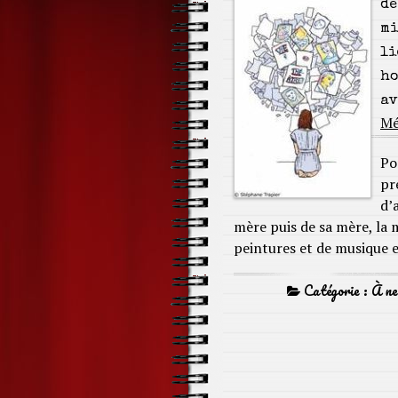
de
mi
li
ho
av
Mé
Po
pr
d’
mère puis de sa mère, la 
peintures et de musique 
Catégorie :
À ne