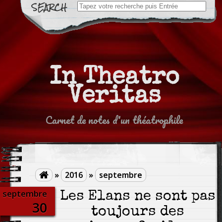
Search
for:
In Theatro
Veritas
Carnet de notes d'un théatrophile
»
2016
»
septembre

septembre
Les Élans ne sont pas
30
toujours des