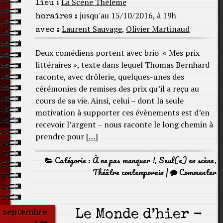
La Scène Thélème
lieu :
jusqu'au 15/10/2016, à 19h
horaires :
Laurent Sauvage
,
Olivier Martinaud
avec :
Deux comédiens portent avec brio « Mes prix
littéraires », texte dans lequel Thomas Bernhard
raconte, avec drôlerie, quelques-unes des
cérémonies de remises des prix qu’il a reçu au
cours de sa vie. Ainsi, celui – dont la seule
motivation à supporter ces évènements est d’en
recevoir l’argent – nous raconte le long chemin à
prendre pour
[…]
Catégorie :
À ne pas manquer !
,
Seul(e) en scène
,
Théâtre contemporain
|
Commenter
septembre
Le Monde d’hier -