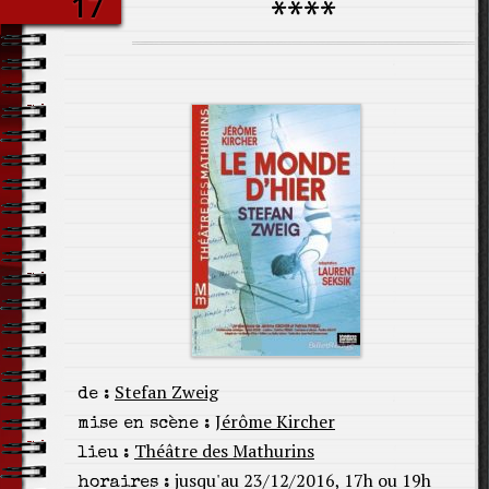
17
****
Stefan Zweig
de :
Jérôme Kircher
mise en scène :
Théâtre des Mathurins
lieu :
jusqu'au 23/12/2016, 17h ou 19h
horaires :