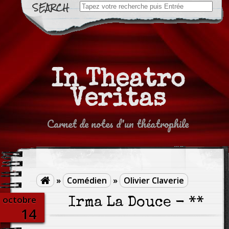
Search
for:
In Theatro
Veritas
Carnet de notes d'un théatrophile
»
Comédien
»
Olivier Claverie

octobre
Irma La Douce - **
14