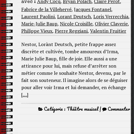
Andy Cocq
,
Bryan Polach
,
Claire Perot
,
avec :
Fabrice de la Villehervé
,
Jacques Fontanel
,
Laurent Paolini
,
Lorant Deutsch
,
Loris Verrecchia
,
Marie-Julie Baup
,
Nicole Croisille
,
Olivier Claverie
,
Philippe Vieux
,
Pierre Reggiani
,
Valentin Fruitier
Nestor, Lorànt Deutsch, petite frappe assez
discrète et cultivée, tombe amoureux d’Irma,
Marie Julie Baup, fille de joie. Elle aussi a une
attirance pour lui, mais refuse d’arrêter son
métier comme le souhaite Nestor, devenu, par le
fait son souteneur. Il imagine alors de se déguiser
pour aller voir Irma et lui demander, en échange
[…]
Catégorie :
Théâtre musical
|
Commenter