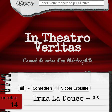
Search
for:
In Theatro
Veritas
Carnet de notes d'un théatrophile
»
Comédien
»
Nicole Croisille

octobre
Irma La Douce - **
14