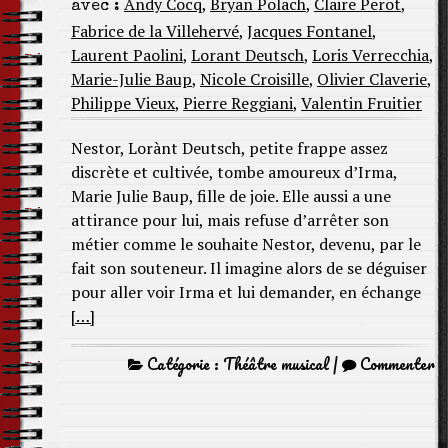
Andy Cocq
,
Bryan Polach
,
Claire Perot
,
avec :
Fabrice de la Villehervé
,
Jacques Fontanel
,
Laurent Paolini
,
Lorant Deutsch
,
Loris Verrecchia
,
Marie-Julie Baup
,
Nicole Croisille
,
Olivier Claverie
,
Philippe Vieux
,
Pierre Reggiani
,
Valentin Fruitier
Nestor, Lorànt Deutsch, petite frappe assez
discrète et cultivée, tombe amoureux d’Irma,
Marie Julie Baup, fille de joie. Elle aussi a une
attirance pour lui, mais refuse d’arrêter son
métier comme le souhaite Nestor, devenu, par le
fait son souteneur. Il imagine alors de se déguiser
pour aller voir Irma et lui demander, en échange
[…]
Catégorie :
Théâtre musical
|
Commenter