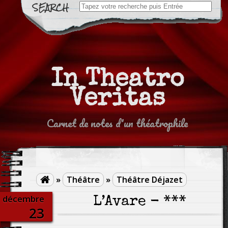
Search
for:
In Theatro
Veritas
Carnet de notes d'un théatrophile
»
Théâtre
»
Théâtre Déjazet

décembre
L’Avare - ***
23