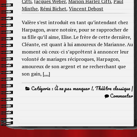
Citti
,
Jacques Weber
,
Marion Harlez Citti
,
Paul
Minthe
,
Rémi Bichet
,
Vincent Debost
Valère s’est introduit en tant qu’intendant chez
Harpagon, avare notoire, pour se rapprocher de
sa fille qu’il aime, Elise. Le frère de cette dernière,
Cléante, est quant à lui amoureux de Marianne. Au
moment où ceux-ci s’apprêtent à annoncer leur
volonté de mariages réciproques, Harpagon,
amoureux de son argent et ne recherchant que
son gain,
[…]
Catégorie :
À ne pas manquer !
,
Théâtre classique
|
Commenter