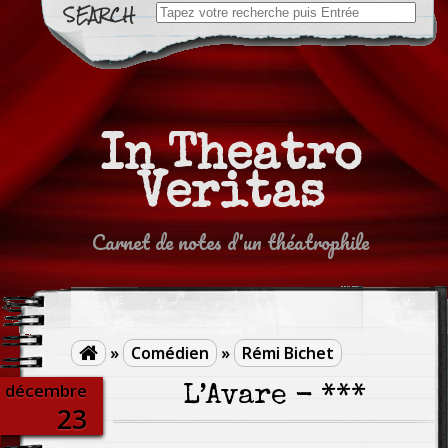
Search
for:
In Theatro
Veritas
Carnet de notes d'un théatrophile
»
Comédien
»
Rémi Bichet

décembre
L’Avare - ***
23