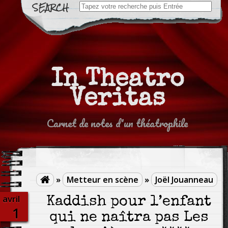
Search
for:
In Theatro
Veritas
Carnet de notes d'un théatrophile
»
Metteur en scène
»
Joël Jouanneau

avril
Kaddish pour l’enfant
1
qui ne naîtra pas Les