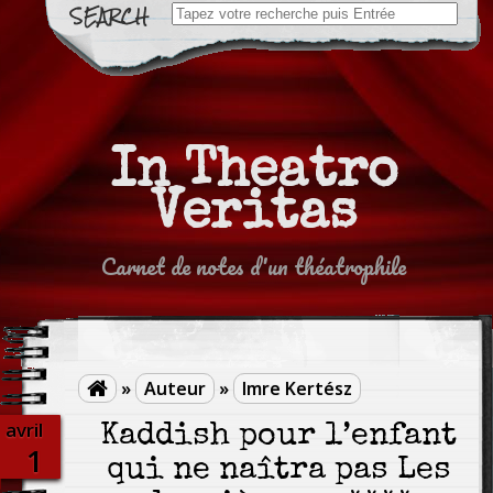
Search
for:
In Theatro
Veritas
Carnet de notes d'un théatrophile
»
Auteur
»
Imre Kertész

avril
Kaddish pour l’enfant
1
qui ne naîtra pas Les