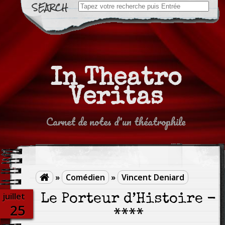
Search
for:
In Theatro
Veritas
Carnet de notes d'un théatrophile
»
Comédien
»
Vincent Deniard

juillet
Le Porteur d’Histoire -
25
****