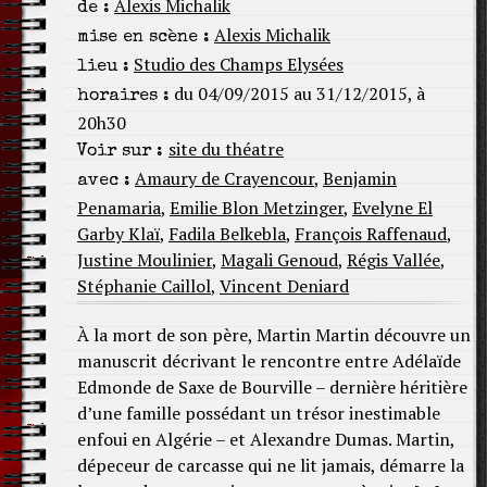
Alexis Michalik
de :
Alexis Michalik
mise en scène :
Studio des Champs Elysées
lieu :
du 04/09/2015 au 31/12/2015, à
horaires :
20h30
site du théatre
Voir sur :
Amaury de Crayencour
,
Benjamin
avec :
Penamaria
,
Emilie Blon Metzinger
,
Evelyne El
Garby Klaï
,
Fadila Belkebla
,
François Raffenaud
,
Justine Moulinier
,
Magali Genoud
,
Régis Vallée
,
Stéphanie Caillol
,
Vincent Deniard
À la mort de son père, Martin Martin découvre un
manuscrit décrivant le rencontre entre Adélaïde
Edmonde de Saxe de Bourville – dernière héritière
d’une famille possédant un trésor inestimable
enfoui en Algérie – et Alexandre Dumas. Martin,
dépeceur de carcasse qui ne lit jamais, démarre la