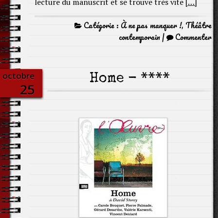
lecture du manuscrit et se trouve très vite
[…]
Catégorie :
À ne pas manquer !
,
Théâtre
contemporain
|
Commenter
octobre
Home - ****
25