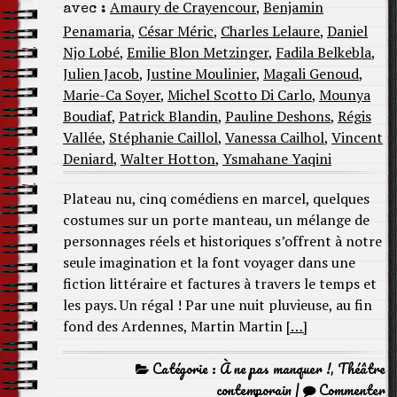
Amaury de Crayencour
,
Benjamin
avec :
Penamaria
,
César Méric
,
Charles Lelaure
,
Daniel
Njo Lobé
,
Emilie Blon Metzinger
,
Fadila Belkebla
,
Julien Jacob
,
Justine Moulinier
,
Magali Genoud
,
Marie-Ca Soyer
,
Michel Scotto Di Carlo
,
Mounya
Boudiaf
,
Patrick Blandin
,
Pauline Deshons
,
Régis
Vallée
,
Stéphanie Caillol
,
Vanessa Cailhol
,
Vincent
Deniard
,
Walter Hotton
,
Ysmahane Yaqini
Plateau nu, cinq comédiens en marcel, quelques
costumes sur un porte manteau, un mélange de
personnages réels et historiques s’offrent à notre
seule imagination et la font voyager dans une
fiction littéraire et factures à travers le temps et
les pays. Un régal ! Par une nuit pluvieuse, au fin
fond des Ardennes, Martin Martin
[…]
Catégorie :
À ne pas manquer !
,
Théâtre
contemporain
|
Commenter