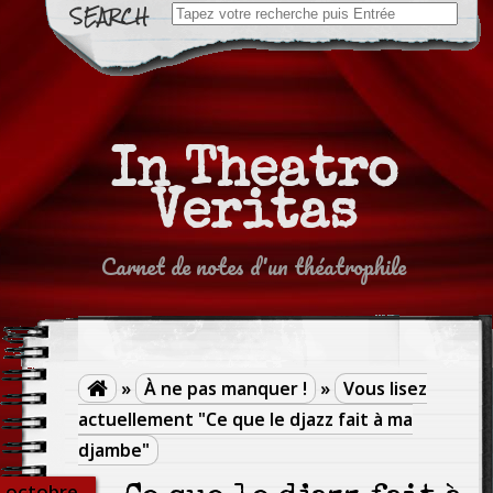
Search
for:
In Theatro
Veritas
Carnet de notes d'un théatrophile
»
À ne pas manquer !
»
Vous lisez

actuellement "Ce que le djazz fait à ma
djambe"
octobre