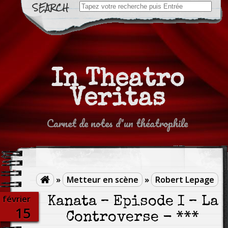
Search
for:
In Theatro
Veritas
Carnet de notes d'un théatrophile
»
Metteur en scène
»
Robert Lepage

février
Kanata – Épisode I – La
15
Controverse - ***