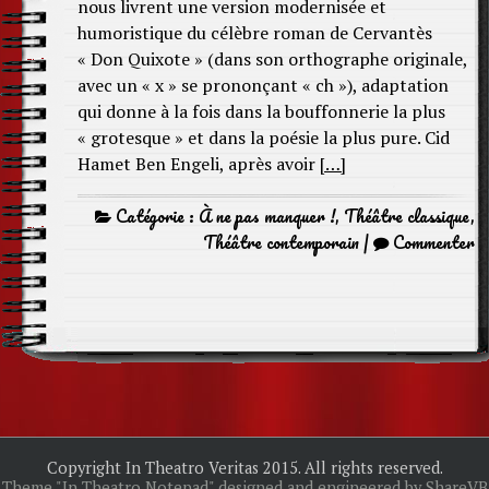
nous livrent une version modernisée et
humoristique du célèbre roman de Cervantès
« Don Quixote » (dans son orthographe originale,
avec un « x » se prononçant « ch »), adaptation
qui donne à la fois dans la bouffonnerie la plus
« grotesque » et dans la poésie la plus pure. Cid
Hamet Ben Engeli, après avoir
[…]
Catégorie :
À ne pas manquer !
,
Théâtre classique
,
Théâtre contemporain
|
Commenter
Copyright In Theatro Veritas 2015. All rights reserved.
Theme "In Theatro Notepad" designed and engineered by ShareVB