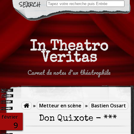
Search
for:
In Theatro
Veritas
Carnet de notes d'un théatrophile
»
Metteur en scène
»
Bastien Ossart

février
Don Quixote - ***
9