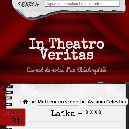
Search
for:
In Theatro
Veritas
Carnet de notes d'un théatrophile
»
Metteur en scène
»
Ascanio Celestini

octobre
Laïka - ****
31