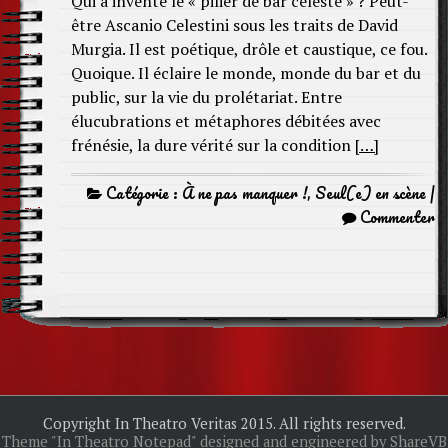
Qui a inventé le « pilier de bar céleste » ? Peut-
être Ascanio Celestini sous les traits de David
Murgia. Il est poétique, drôle et caustique, ce fou.
Quoique. Il éclaire le monde, monde du bar et du
public, sur la vie du prolétariat. Entre
élucubrations et métaphores débitées avec
frénésie, la dure vérité sur la condition
[…]
Catégorie :
À ne pas manquer !
,
Seul(e) en scène
|
Commenter
Copyright In Theatro Veritas 2015. All rights reserved.
Theme "In Theatro Notepad" designed and engineered by ShareVB