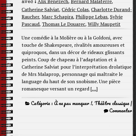
Alix Bénézech
,
Bernard Malaterre
,
avec :
Catherine Salviat
,
Cédric Colas
,
Charlotte Durand-
Raucher
,
Marc Schapira
,
Philippe Lebas
,
Sylvie
Pascaud
,
Thomas Le Douarec
,
Willy Maupetit
Une comédie à la Molière ou à la Goldoni, avec
touche de Shakespeare, rivalités amoureuses et
quiproquos, dans un décor de rideaux glissants
peints. Coup de chapeau à l’adaptation et à
Catherine Salviat pour l’interprétation drolatique
de Mrs Malaprop, personnage qui maltraite le
language du haut de son snobisme. Une pièce
romanesque versant un regard
[…]
Catégorie :
À ne pas manquer !
,
Théâtre classique
|
Commenter