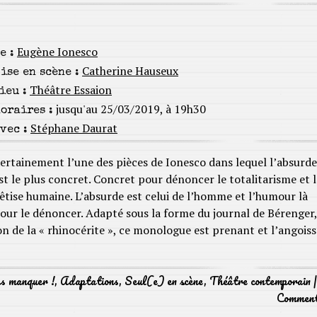
Eugène Ionesco
e :
Catherine Hauseux
ise en scène :
Théâtre Essaion
ieu :
jusqu'au 25/03/2019, à 19h30
oraires :
Stéphane Daurat
vec :
ertainement l’une des pièces de Ionesco dans lequel l’absurde
st le plus concret. Concret pour dénoncer le totalitarisme et l
êtise humaine. L’absurde est celui de l’homme et l’humour là
our le dénoncer. Adapté sous la forme du journal de Bérenger,
n de la « rhinocérite », ce monologue est prenant et l’angoiss
as manquer !
,
Adaptations
,
Seul(e) en scène
,
Théâtre contemporain
Commen