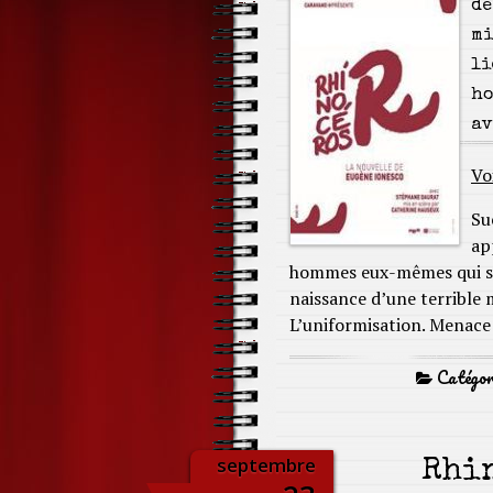
de
mi
li
ho
av
Vo
Su
ap
hommes eux-mêmes qui se
naissance d’une terrible m
L’uniformisation. Menace
Catégor
septembre
Rhin