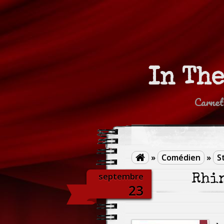
In Th
Carnet
»
Comédien
»
S

septembre
Rhin
23