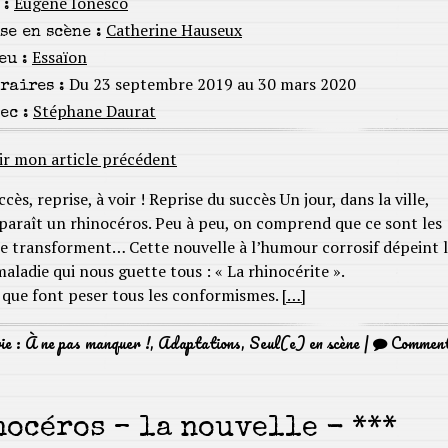
Eugène Ionesco
 :
Catherine Hauseux
se en scène :
Essaïon
eu :
Du 23 septembre 2019 au 30 mars 2020
raires :
Stéphane Daurat
ec :
ir mon article précédent
ccès, reprise, à voir ! Reprise du succès Un jour, dans la ville,
paraît un rhinocéros. Peu à peu, on comprend que ce sont les
 transforment… Cette nouvelle à l’humour corrosif dépeint 
aladie qui nous guette tous : « La rhinocérite ».
 que font peser tous les conformismes.
[…]
ie :
À ne pas manquer !
,
Adaptations
,
Seul(e) en scène
|
Commen
océros – la nouvelle - ***