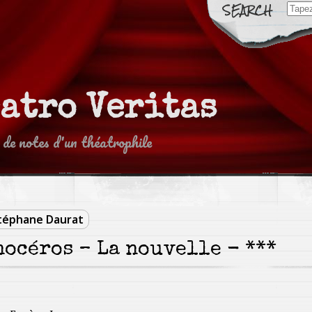
Sear
for:
eatro Veritas
 de notes d'un théatrophile
téphane Daurat
océros – La nouvelle - ***