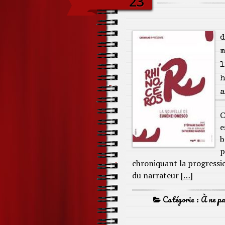
23
d
m
l
h
a
C
e
b
p
chroniquant la progressio
du narrateur
[…]
Catégorie :
À ne p