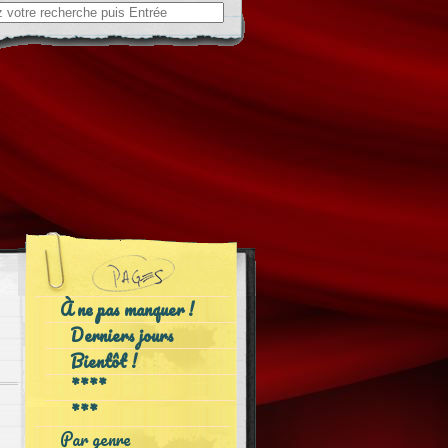
ch
À ne pas manquer !
Derniers jours
Bientôt !
****
***
Par genre