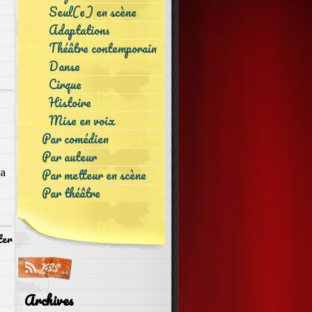
Seul(e) en scène
Adaptations
Théâtre contemporain
Danse
Cirque
Histoire
Mise en voix
Par comédien
Par auteur
la
Par metteur en scène
Par théâtre
ter
Archives