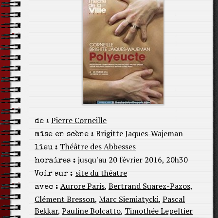
Pierre Corneille
de :
Brigitte Jaques-Wajeman
mise en scène :
Théâtre des Abbesses
lieu :
jusqu'au 20 février 2016, 20h30
horaires :
site du théatre
Voir sur :
Aurore Paris
,
Bertrand Suarez-Pazos
,
avec :
Clément Bresson
,
Marc Siemiatycki
,
Pascal
Bekkar
,
Pauline Bolcatto
,
Timothée Lepeltier