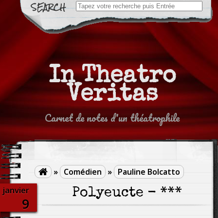
Search
for:
In Theatro
Veritas
Carnet de notes d'un théatrophile
»
Comédien
»
Pauline Bolcatto

janvier
Polyeucte - ***
9