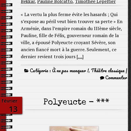
Bekkar
,
Pauline Bolcatto
,
Timothée Lepeltier
« La vertu la plus ferme évite les hasards ; Qui
s’expose au péril veut bien trouver sa perte » En
Arménie, dans l’empire romain du IIIème siècle,
Pauline, fille de Félix, gouverneur romain de la
ville, a épousé Polyeucte croyant Sévère, son
ancien fiancé mort à la guerre. Seulement, ce
dernier revient trois jours
[…]
Catégorie :
À ne pas manquer !
,
Théâtre classique
|
Commenter
février
Polyeucte - ***
13