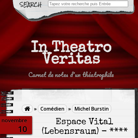
Search
for:
In Theatro
Veritas
Carnet de notes d'un théatrophile
»
Comédien
»
Michel Burstin

novembre
Espace Vital
10
(Lebensraum) - ****