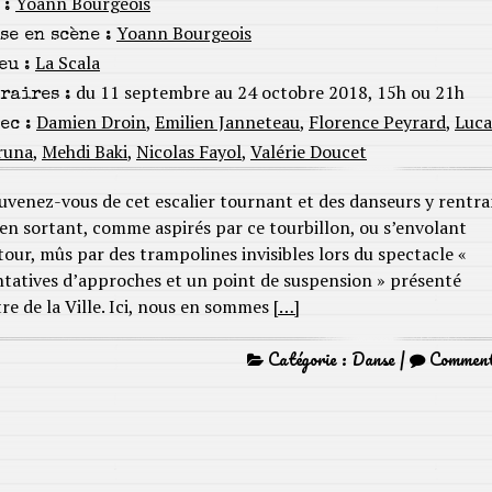
Yoann Bourgeois
 :
Yoann Bourgeois
se en scène :
La Scala
eu :
du 11 septembre au 24 octobre 2018, 15h ou 21h
raires :
Damien Droin
,
Emilien Janneteau
,
Florence Peyrard
,
Luca
ec :
runa
,
Mehdi Baki
,
Nicolas Fayol
,
Valérie Doucet
uvenez-vous de cet escalier tournant et des danseurs y rentr
 en sortant, comme aspirés par ce tourbillon, ou s’envolant
tour, mûs par des trampolines invisibles lors du spectacle «
ntatives d’approches et un point de suspension » présenté
re de la Ville. Ici, nous en sommes
[…]
Catégorie :
Danse
|
Commen