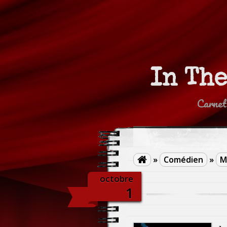
In Th
Carnet
»
Comédien
»
M

octobre
1