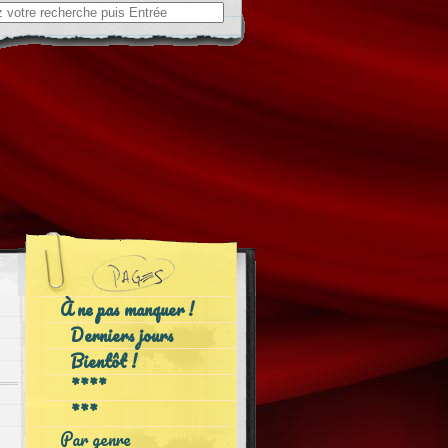
ch
À ne pas manquer !
Derniers jours
Bientôt !
****
***
Par genre