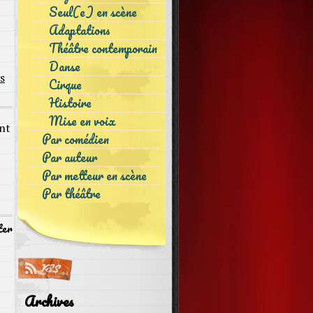
Seul(e) en scène
Adaptations
Théâtre contemporain
Danse
s
Cirque
Histoire
Mise en voix
ant
Par comédien
Par auteur
Par metteur en scène
Par théâtre
ter
Archives