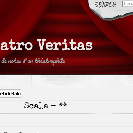
Sear
for:
eatro Veritas
 de notes d'un théatrophile
ehdi Baki
Scala - **