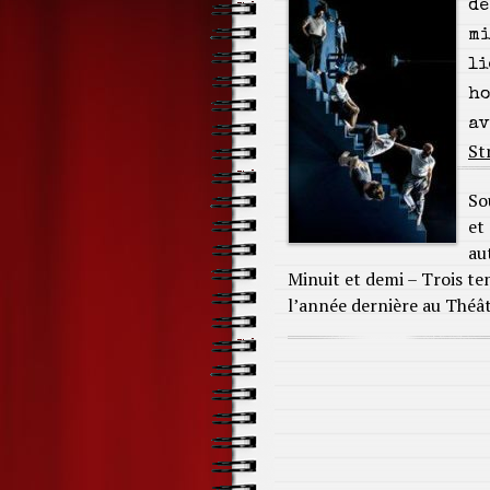
de
mi
li
ho
av
St
So
et
au
Minuit et demi – Trois te
l’année dernière au Théât