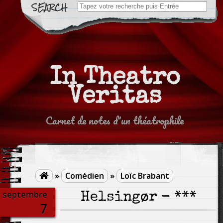
Search
for:
In Theatro
Veritas
Carnet de notes d'un théatrophile
»
Comédien
»
Loïc Brabant

septembre
Helsingør - ***
7