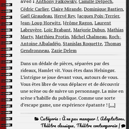
Anthony Falkowsky
,
Camille Delpech
,
avec :
Cédric Carlier
,
Claire Mirande
,
Dominique Bastien
,
Gaël Giraudeau
,
Hervé Rey
,
Jacques Poix-Terrier
,
Jean-Loup Horwitz
,
Jérôme Ragon
,
Laurent
Labruyère
,
Loïc Brabant
,
Marjorie Dubus
,
Mathias
Marty
,
Matthieu Protin
,
Michel Chalmeau
,
Roch-
Antoine Albaladéjo
,
Stanislas Roquette
,
Thomas
Gendronneau
,
Zazie Delem
Dans un dédale de pièces, séparées par des
rideaux, Hamlet vit. Vous êtes dans Helsingør.
L’intrigue se joue devant vous, autours de vous.
Vous êtes libre de vous déplacer et de découvrir
une scène ou de suivre un personnage. La mise en
scène s’habille du publique. Comme une sorte
d’escape game, une expérience épatante !
[…]
Catégorie :
À ne pas manquer !
,
Adaptations
,
Théâtre classique
,
Théâtre contemporain
|