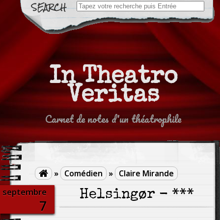
Search
for:
In Theatro
Veritas
Carnet de notes d'un théatrophile
»
Comédien
»
Claire Mirande

septembre
Helsingør - ***
7