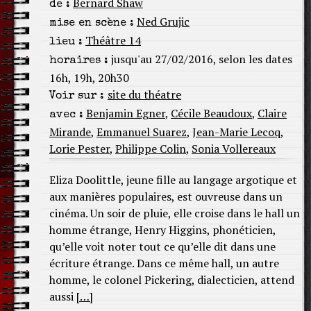
Bernard Shaw
de :
Ned Grujic
mise en scène :
Théâtre 14
lieu :
jusqu'au 27/02/2016, selon les dates
horaires :
16h, 19h, 20h30
site du théatre
Voir sur :
Benjamin Egner
,
Cécile Beaudoux
,
Claire
avec :
Mirande
,
Emmanuel Suarez
,
Jean-Marie Lecoq
,
Lorie Pester
,
Philippe Colin
,
Sonia Vollereaux
Eliza Doolittle, jeune fille au langage argotique et
aux manières populaires, est ouvreuse dans un
cinéma. Un soir de pluie, elle croise dans le hall un
homme étrange, Henry Higgins, phonéticien,
qu’elle voit noter tout ce qu’elle dit dans une
écriture étrange. Dans ce même hall, un autre
homme, le colonel Pickering, dialecticien, attend
aussi
[…]