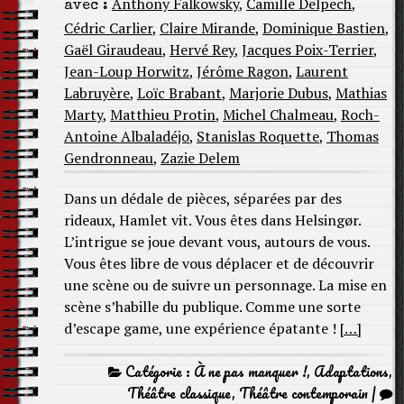
Anthony Falkowsky
,
Camille Delpech
,
avec :
Cédric Carlier
,
Claire Mirande
,
Dominique Bastien
,
Gaël Giraudeau
,
Hervé Rey
,
Jacques Poix-Terrier
,
Jean-Loup Horwitz
,
Jérôme Ragon
,
Laurent
Labruyère
,
Loïc Brabant
,
Marjorie Dubus
,
Mathias
Marty
,
Matthieu Protin
,
Michel Chalmeau
,
Roch-
Antoine Albaladéjo
,
Stanislas Roquette
,
Thomas
Gendronneau
,
Zazie Delem
Dans un dédale de pièces, séparées par des
rideaux, Hamlet vit. Vous êtes dans Helsingør.
L’intrigue se joue devant vous, autours de vous.
Vous êtes libre de vous déplacer et de découvrir
une scène ou de suivre un personnage. La mise en
scène s’habille du publique. Comme une sorte
d’escape game, une expérience épatante !
[…]
Catégorie :
À ne pas manquer !
,
Adaptations
,
Théâtre classique
,
Théâtre contemporain
|