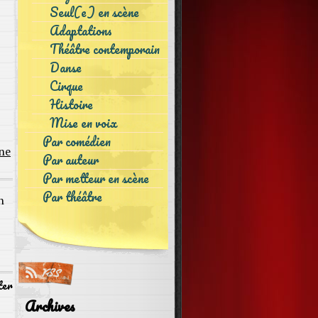
Seul(e) en scène
Adaptations
Théâtre contemporain
Danse
Cirque
Histoire
Mise en voix
Par comédien
ne
Par auteur
Par metteur en scène
Par théâtre
n
ter
Archives