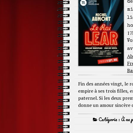
de
mi
li
ho
17
Vo
av
Ab
Fr
Ba
Fin des années vingt, le r
empire à ses trois filles
paternel. Si les deux prem
donne un amour sincère d
Catégorie :
À ne 