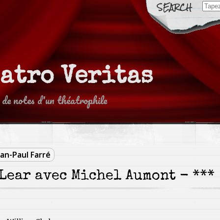
Sear
for:
eatro Veritas
 de notes d'un théatrophile
ean-Paul Farré
Lear avec Michel Aumont - ***