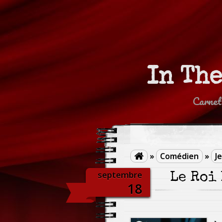
In Th
Carnet
»
Comédien
»
J

septembre
Le Roi 
18