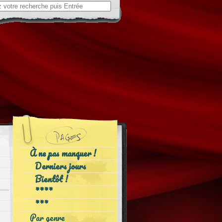
ch
À ne pas manquer !
Derniers jours
Bientôt !
****
***
Par genre