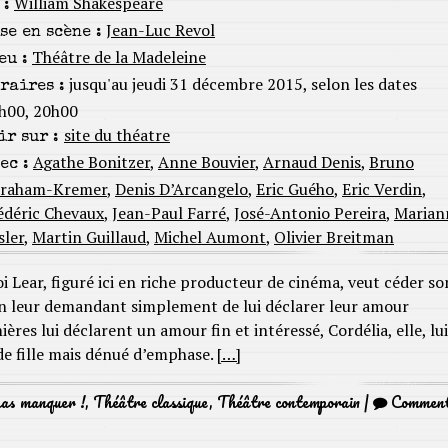
William Shakespeare
 :
Jean-Luc Revol
se en scène :
Théâtre de la Madeleine
eu :
jusqu'au jeudi 31 décembre 2015, selon les dates
raires :
h00, 20h00
site du théatre
ir sur :
Agathe Bonitzer
,
Anne Bouvier
,
Arnaud Denis
,
Bruno
ec :
raham-Kremer
,
Denis D’Arcangelo
,
Eric Guého
,
Eric Verdin
,
édéric Chevaux
,
Jean-Paul Farré
,
José-Antonio Pereira
,
Marian
sler
,
Martin Guillaud
,
Michel Aumont
,
Olivier Breitman
oi Lear, figuré ici en riche producteur de cinéma, veut céder so
, en leur demandant simplement de lui déclarer leur amour
ières lui déclarent un amour fin et intéressé, Cordélia, elle, lui
e fille mais dénué d’emphase.
[…]
pas manquer !
,
Théâtre classique
,
Théâtre contemporain
|
Commen