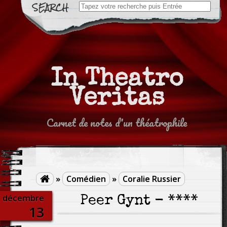
Search
for:
In Theatro
Veritas
Carnet de notes d'un théatrophile
»
Comédien
»
Coralie Russier

décembre
Peer Gynt - ****
13