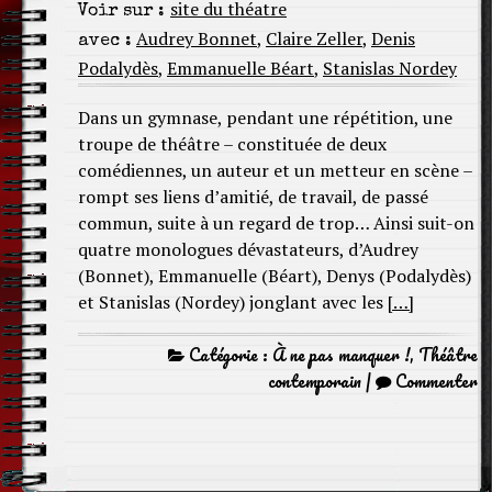
site du théatre
Voir sur :
Audrey Bonnet
,
Claire Zeller
,
Denis
avec :
Podalydès
,
Emmanuelle Béart
,
Stanislas Nordey
Dans un gymnase, pendant une répétition, une
troupe de théâtre – constituée de deux
comédiennes, un auteur et un metteur en scène –
rompt ses liens d’amitié, de travail, de passé
commun, suite à un regard de trop… Ainsi suit-on
quatre monologues dévastateurs, d’Audrey
(Bonnet), Emmanuelle (Béart), Denys (Podalydès)
et Stanislas (Nordey) jonglant avec les
[…]
Catégorie :
À ne pas manquer !
,
Théâtre
contemporain
|
Commenter