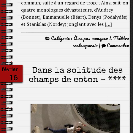
commun, suite à un regard de trop… Ainsi suit-on
quatre monologues dévastateurs, d’Audrey
(Bonnet), Emmanuelle (Béart), Denys (Podalydès)
et Stanislas (Nordey) jonglant avec les
[…]
Catégorie :
À ne pas manquer !
,
Théâtre
contemporain
|
Commenter
février
Dans la solitude des
16
champs de coton - ****