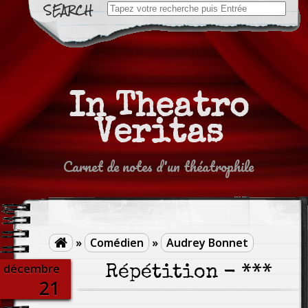
Search
for:
In Theatro
Veritas
Carnet de notes d'un théatrophile
»
Comédien
»
Audrey Bonnet

décembre
Répétition - ***
21