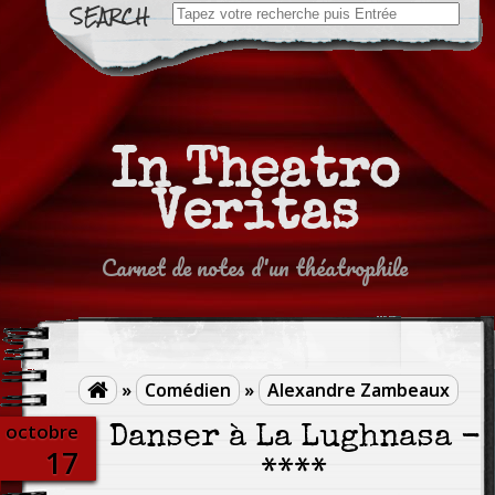
Search
for:
In Theatro
Veritas
Carnet de notes d'un théatrophile
»
Comédien
»
Alexandre Zambeaux

octobre
Danser à La Lughnasa -
17
****