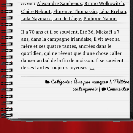
Alexandre Zambeaux
,
Bruno Wolkowitch
,
avec :
Claire Nebout
,
Florence Thomassin
,
Léna Brehan
,
Lola Naymark
,
Lou de Lâage
,
Philippe Nahon
Il a 70 ans et il se souvient. Eté 36, Mickaël a 7
ans, dans la campagne irlandaise, il vit avec sa
mère et ses quatre tantes, ancrées dans le
quotidien, qui ne rêvent que d’une chose : aller
danser au bal de la fin de moisson. Il se souvient
de ses tantes toujours joyeuses
[…]
Catégorie :
À ne pas manquer !
,
Théâtre
contemporain
|
Commenter