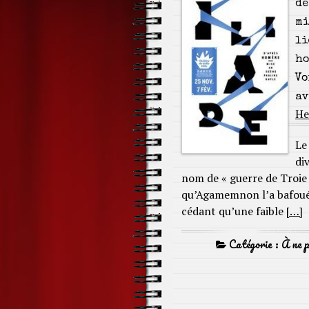
de
mi
li
ho
Vo
av
He
Le
di
nom de « guerre de Troie »
qu’Agamemnon l’a bafoué 
cédant qu’une faible
[…]
Catégorie :
À ne 