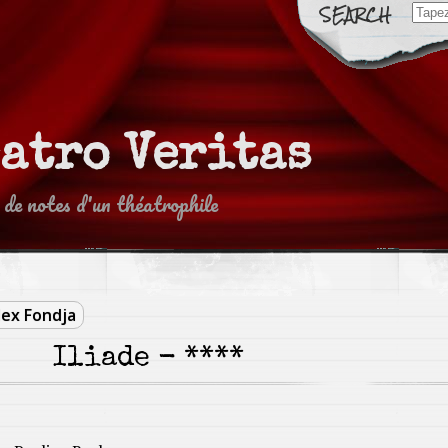
Sear
for:
eatro Veritas
 de notes d'un théatrophile
lex Fondja
Iliade - ****