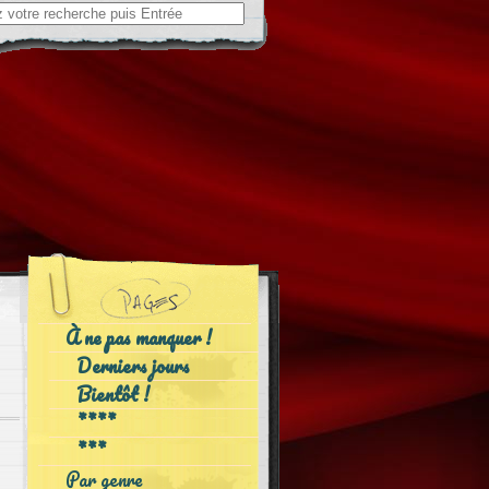
ch
À ne pas manquer !
Derniers jours
Bientôt !
****
***
Par genre