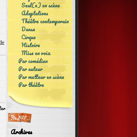
Seul(e) en scène
Adaptations
Théâtre contemporain
Danse
Cirque
de
Histoire
Mise en voix
Par comédien
Par auteur
Par metteur en scène
Par théâtre
ter
Archives