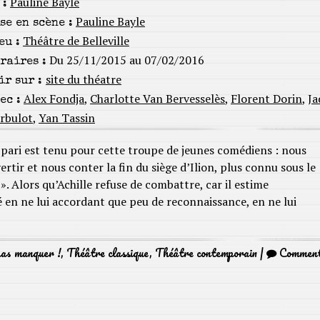
Pauline Bayle
 :
Pauline Bayle
se en scène :
Théâtre de Belleville
eu :
Du 25/11/2015 au 07/02/2016
raires :
site du théatre
ir sur :
Alex Fondja
,
Charlotte Van Bervesselès
,
Florent Dorin
,
Ja
ec :
rbulot
,
Yan Tassin
 pari est tenu pour cette troupe de jeunes comédiens : nous
vertir et nous conter la fin du siège d’Ilion, plus connu sous le
. Alors qu’Achille refuse de combattre, car il estime
en ne lui accordant que peu de reconnaissance, en ne lui
pas manquer !
,
Théâtre classique
,
Théâtre contemporain
|
Commen