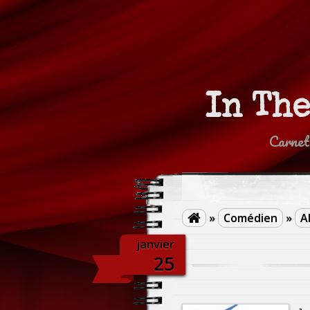
In Th
Carnet
»
Comédien
»
A

janvier
25