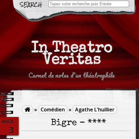
Search
for:
In Theatro
Veritas
Carnet de notes d'un théatrophile
»
Comédien
»
Agathe L'huillier

août
Bigre - ****
3