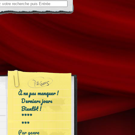
ch
À ne pas manquer !
Derniers jours
Bientôt !
****
***
Par genre