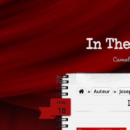
In Th
Carnet
»
Auteur
»
Jose

mai
18