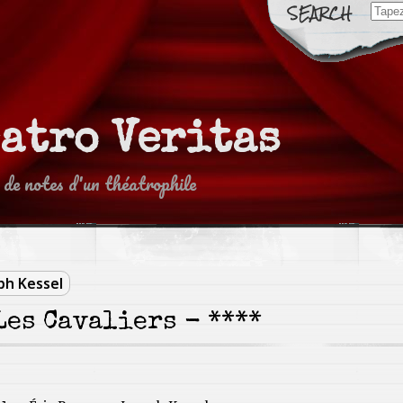
Sear
for:
eatro Veritas
 de notes d'un théatrophile
ph Kessel
Les Cavaliers - ****