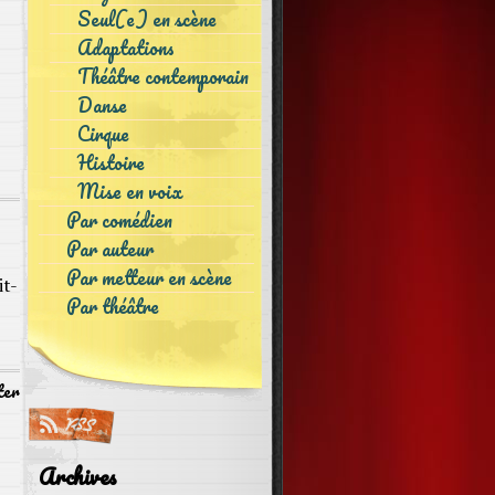
Seul(e) en scène
Adaptations
Théâtre contemporain
Danse
Cirque
Histoire
Mise en voix
Par comédien
Par auteur
Par metteur en scène
it-
Par théâtre
ter
Archives