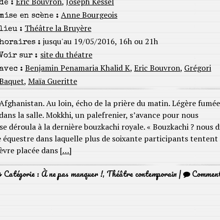
Éric Bouvron
,
Joseph Kessel
de :
Anne Bourgeois
mise en scène :
Théâtre la Bruyère
lieu :
jusqu'au 19/05/2016, 16h ou 21h
horaires :
site du théatre
Voir sur :
Benjamin Penamaria Khalid K
,
Eric Bouvron
,
Grégori
avec :
Baquet
,
Maïa Gueritte
Afghanistan. Au loin, écho de la prière du matin. Légère fumée
dans la salle. Mokkhi, un palefrenier, s’avance pour nous
se déroula à la dernière bouzkachi royale. « Bouzkachi ? nous d
se équestre dans laquelle plus de soixante participants tentent
hèvre placée dans
[…]
Catégorie :
À ne pas manquer !
,
Théâtre contemporain
|
Commen