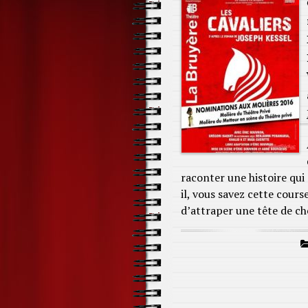
raconter une histoire qui 
il, vous savez cette cour
d’attraper une tête de c