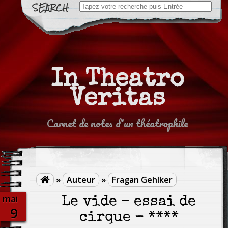
Search
for:
In Theatro
Veritas
Carnet de notes d'un théatrophile
»
Auteur
»
Fragan Gehlker

mai
Le vide – essai de
9
cirque - ****