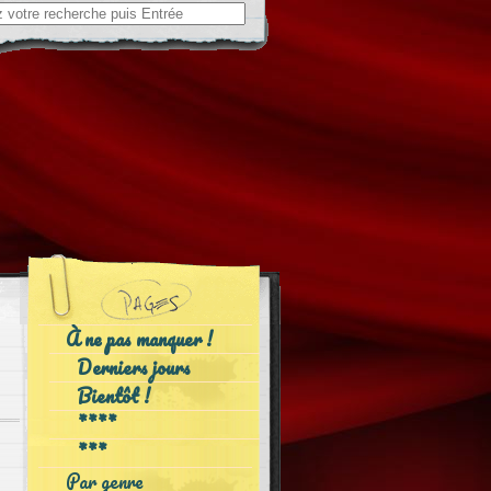
ch
À ne pas manquer !
Derniers jours
Bientôt !
****
***
Par genre