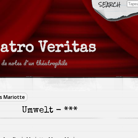
Sear
for:
eatro Veritas
 de notes d'un théatrophile
s Mariotte
Umwelt - ***