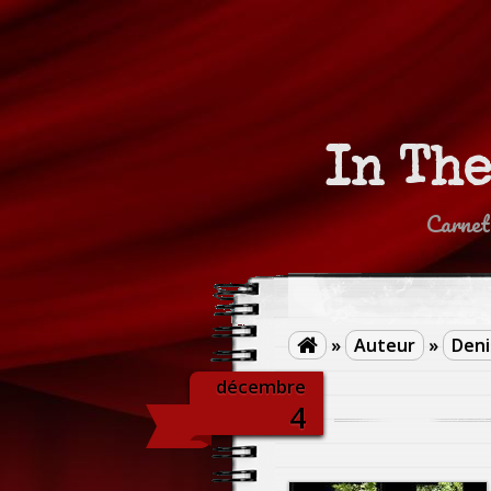
In Th
Carnet
»
Auteur
»
Deni

décembre
4