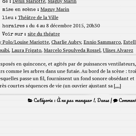
Denis Mariotte
,
Maguy Marin
de :
Maguy Marin
mise en scène :
Théâtre de la Ville
lieu :
du 4 au 8 décembre 2015, 20h30
horaires :
site du théatre
Voir sur :
y Polo/Louise Mariotte
,
Charlie Aubry
,
Ennio Sammarco
,
Estell
ouibi
,
Laura Frigato
,
Marcelo Sepulveda Rossel
,
Ulises Alvarez
isposés en quinconce, et agités par de puissances ventilateurs,
urs comme les arbres dans une futaie. Au bord de la scène : tro
lesquelles passe un fil, fournissent un fond sonore obsédant et
ès courtes séquences de vie (un ouvrier ajustant sa
[…]
Catégorie :
À ne pas manquer !
,
Danse
|
Commen