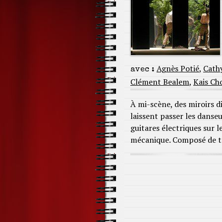
Agnès Potié
,
Cath
avec :
Clément Bealem
,
Kais Ch
À mi-scène, des miroirs d
laissent passer les danse
guitares électriques sur 
mécanique. Composé de tr