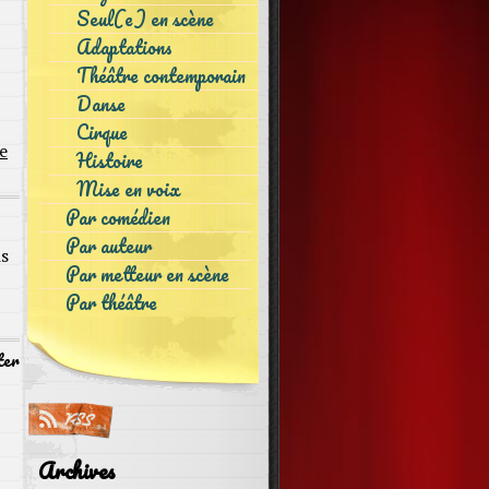
Seul(e) en scène
Adaptations
Théâtre contemporain
Danse
Cirque
e
Histoire
Mise en voix
Par comédien
Par auteur
is
Par metteur en scène
Par théâtre
ter
Archives