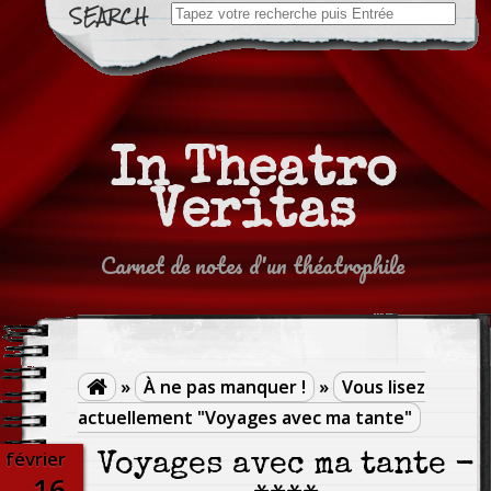
Search
for:
In Theatro
Veritas
Carnet de notes d'un théatrophile
»
À ne pas manquer !
»
Vous lisez

actuellement "Voyages avec ma tante"
février
Voyages avec ma tante -
16