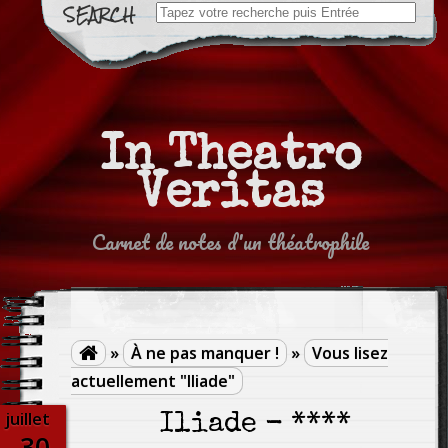
Search
for:
In Theatro
Veritas
Carnet de notes d'un théatrophile
»
À ne pas manquer !
»
Vous lisez

actuellement "Iliade"
juillet
Iliade - ****
30