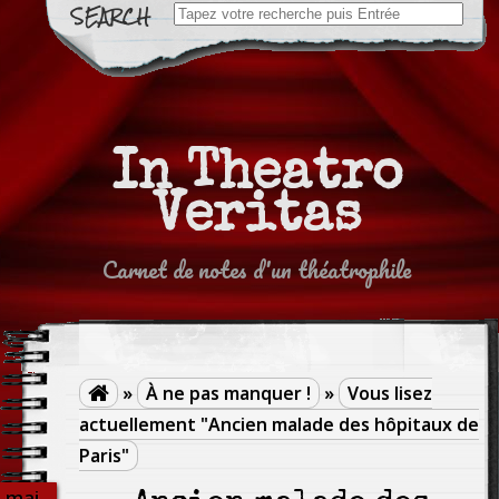
Search
for:
In Theatro
Veritas
Carnet de notes d'un théatrophile
»
À ne pas manquer !
»
Vous lisez

actuellement "Ancien malade des hôpitaux de
Paris"
mai