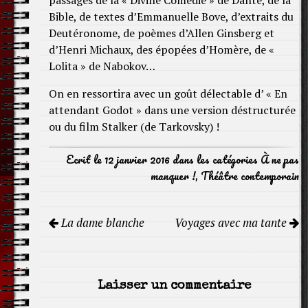
passages de la « Divine Comédie » de Dante, de la
Bible, de textes d’Emmanuelle Bove, d’extraits du
Deutéronome, de poèmes d’Allen Ginsberg et
d’Henri Michaux, des épopées d’Homère, de «
Lolita » de Nabokov…
On en ressortira avec un goût délectable d’ « En
attendant Godot » dans une version déstructurée
ou du film Stalker (de Tarkovsky) !
Ecrit le 12 janvier 2016 dans les catégories
À ne pas
manquer !
,
Théâtre contemporain
Navigation
La dame blanche
Voyages avec ma tante
de
l'article
Laisser un commentaire