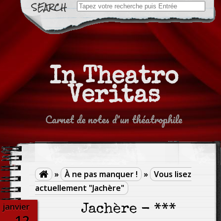
Search
for:
In Theatro
Veritas
Carnet de notes d'un théatrophile
»
À ne pas manquer !
»
Vous lisez

actuellement "Jachère"
janvier
Jachère - ***
12