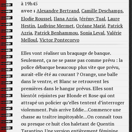
à 19h45
Alexandre Bertrand
,
Camille Deschamps
,
avec :
Elodie Roussel
,
Ilana Azria
,
Jérémy Tual
,
Laure
Hestin
,
Ludivine Mermet
,
Océane Marié
,
Patrick
Azria
,
Patrick Benhammou
,
Sonia Leval
,
Valérie
Melloul
,
Victor Pontecorvo
Elles vont réaliser un braquage de banque.
Seulement, ça ne se passe pas comme prévu : la
police débarque beaucoup plus vite que prévu,
aurait-elle été au courant ? Orange, une balle
dans le ventre, et Blanc se retrouvent les
premières dans le hangar prévus. Elles sont
bientôt rejointes par Blonde et Rose qui ont
attrapé un policier qu’elles tentent d’interroger
violemment. Puis arrive Eddie…Commence une
chasse au traître impitoyable…On connaît tous
ou presque ce huit clos haletant de Quentin
Tarantino. Une version entièrement féminine