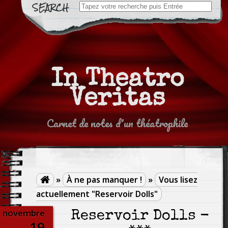
Search
for:
In Theatro
Veritas
Carnet de notes d'un théatrophile
»
À ne pas manquer !
»
Vous lisez

actuellement "Reservoir Dolls"
novembre
Reservoir Dolls -
19