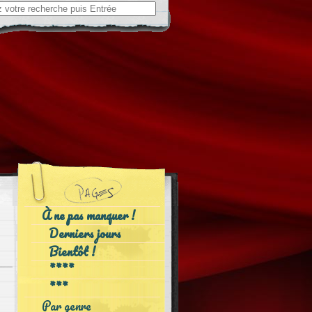
ch
À ne pas manquer !
Derniers jours
Bientôt !
****
***
Par genre