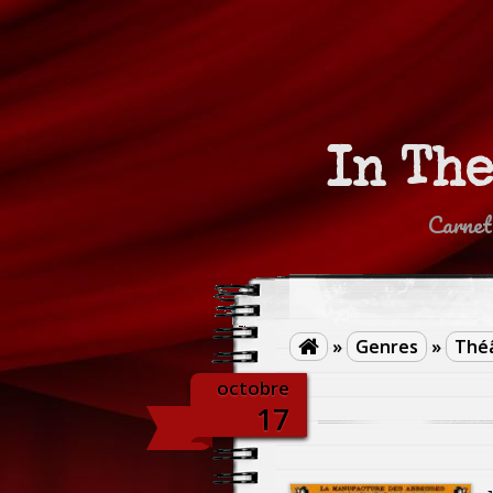
In Th
Carnet
»
Genres
»
Thé

octobre
17