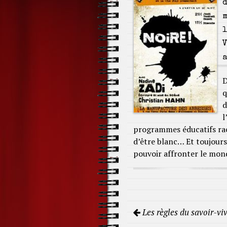
d
m
l
V
a
D
q
d
l
programmes éducatifs raci
d’être blanc… Et toujours
pouvoir affronter le mon
Navigation
Les règles du savoir-vi
de