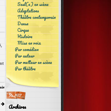
Seul(e) en scène
Adaptations
Théâtre contemporain
Danse
Cirque
Histoire
Mise en voix
é,
Par comédien
Par auteur
Par metteur en scène
ent
Par théâtre
ain
a
Archives