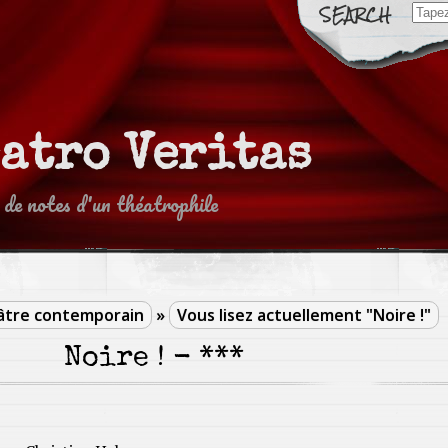
Sear
for:
eatro Veritas
 de notes d'un théatrophile
âtre contemporain
»
Vous lisez actuellement "Noire !"
Noire ! - ***