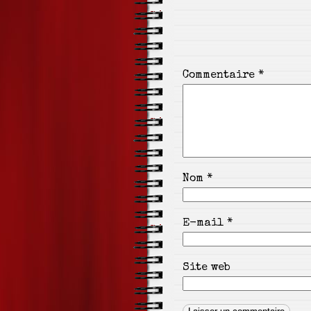
l'article
Commentaire
*
Nom
*
E-mail
*
Site web