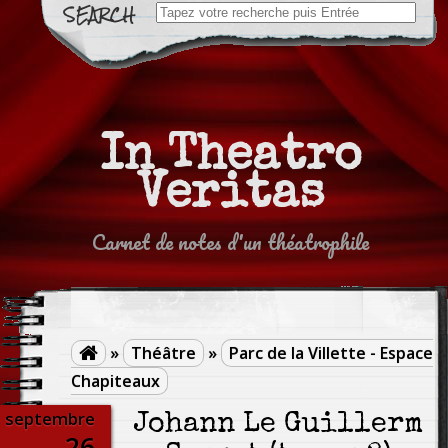
Search
for:
In Theatro
Veritas
Carnet de notes d'un théatrophile
»
Théâtre
»
Parc de la Villette - Espace

Chapiteaux
septembre
Johann Le Guillerm
26