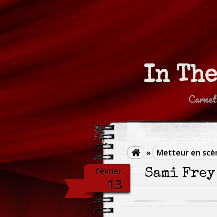
In Th
Carnet
»
Metteur en scè

février
Sami Frey
13