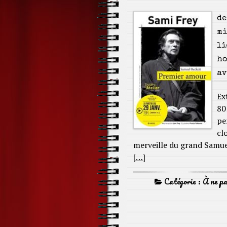
de
mi
li
ho
av
Ex
80
pe
cl
merveille du grand Samue
[…]
Catégorie :
À ne p