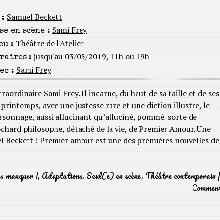
Samuel Beckett
 :
Sami Frey
se en scène :
Théâtre de l'Atelier
eu :
jusqu'au 03/03/2019, 11h ou 19h
raires :
Sami Frey
ec :
traordinaire Sami Frey. Il incarne, du haut de sa taille et de ses
 printemps, avec une justesse rare et une diction illustre, le
rsonnage, aussi allucinant qu’alluciné, pommé, sorte de
ochard philosophe, détaché de la vie, de Premier Amour. Une
l Beckett ! Premier amour est une des premières nouvelles de
as manquer !
,
Adaptations
,
Seul(e) en scène
,
Théâtre contemporain
Commen