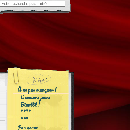
ch
À ne pas manquer !
Derniers jours
Bientôt !
****
***
Par genre