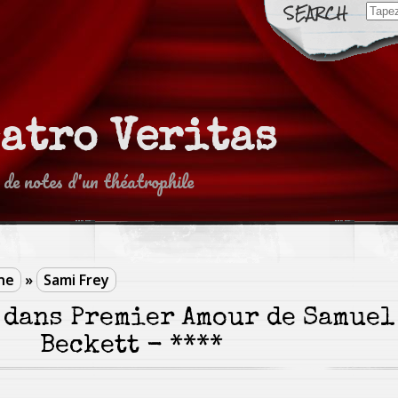
Sear
for:
eatro Veritas
 de notes d'un théatrophile
ne
»
Sami Frey
 dans Premier Amour de Samuel
Beckett - ****