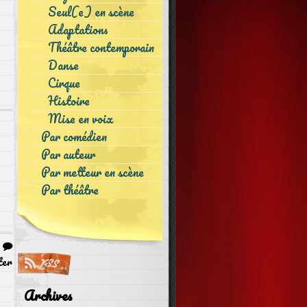
Seul(e) en scène
Adaptations
Théâtre contemporain
Danse
Cirque
Histoire
Mise en voix
Par comédien
Par auteur
Par metteur en scène
Par théâtre
|
ter
Archives