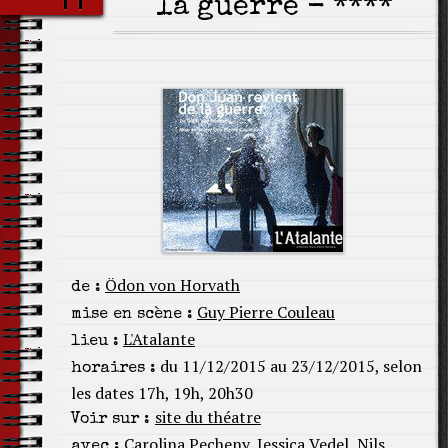
la guerre - ****
Ödon von Horvath
de :
Guy Pierre Couleau
mise en scène :
L'Atalante
lieu :
du 11/12/2015 au 23/12/2015, selon
horaires :
les dates 17h, 19h, 20h30
site du théatre
Voir sur :
Carolina Pecheny
,
Jessica Vedel
,
Nils
avec :