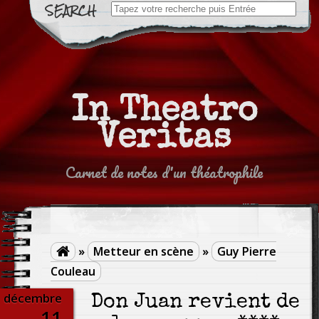
Search
for:
In Theatro
Veritas
Carnet de notes d'un théatrophile
»
Metteur en scène
»
Guy Pierre

Couleau
décembre
Don Juan revient de
11