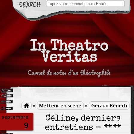
Search
for:
In Theatro
Veritas
Carnet de notes d'un théatrophile
»
Metteur en scène
»
Géraud Bénech

septembre
Céline, derniers
9
entretiens - ****