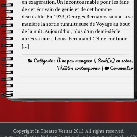
en exagération. Un incontournable pour les fans
de cet écrivain de génie et de cet homme
discutable. En 1933, Georges Bernanos saluait à sa
manière la sortie tumultueuse de Voyage au bout
de la nuit. Aujourd’hui, plus d’un demi-siècle
après sa mort, Louis-Ferdinand Céline continue
[…]
Catégorie :
À ne pas manquer !
,
Seul(e) en scène
,
Théâtre contemporain
|
Commenter
Copyright In Theatro Veritas 2015. All rights reserved.
Theme "In Theatro Notepad" designed and engineered by ShareVB