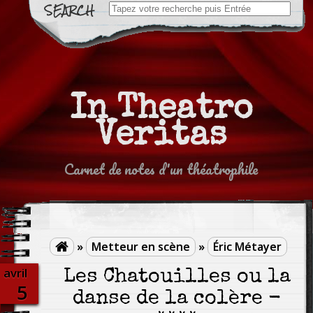
Search
for:
In Theatro
Veritas
Carnet de notes d'un théatrophile
»
Metteur en scène
»
Éric Métayer

avril
Les Chatouilles ou la
5
danse de la colère -