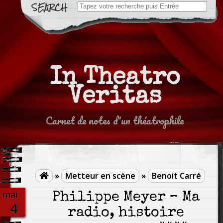
Search
for:
In Theatro
Veritas
Carnet de notes d'un théatrophile
»
Metteur en scène
»
Benoit Carré

mai
Philippe Meyer – Ma
4
radio, histoire