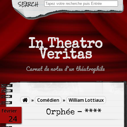
Search
for:
In Theatro
Veritas
Carnet de notes d'un théatrophile
»
Comédien
»
William Lottiaux

février
Orphée - ****
24