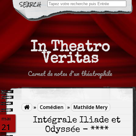
Search
for:
In Theatro
Veritas
Carnet de notes d'un théatrophile
»
Comédien
»
Mathilde Mery

mai
Intégrale Iliade et
21
Odyssée - ****