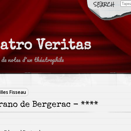
Sear
for:
eatro Veritas
 de notes d'un théatrophile
illes Fisseau
rano de Bergerac - ****