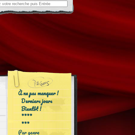
ch
À ne pas manquer !
Derniers jours
Bientôt !
****
***
Par genre