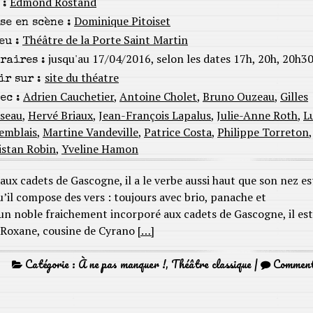
Edmond Rostand
 :
Dominique Pitoiset
se en scène :
Théâtre de la Porte Saint Martin
eu :
jusqu'au 17/04/2016, selon les dates 17h, 20h, 20h3
raires :
site du théatre
ir sur :
Adrien Cauchetier
,
Antoine Cholet
,
Bruno Ouzeau
,
Gilles
ec :
sseau
,
Hervé Briaux
,
Jean-François Lapalus
,
Julie-Anne Roth
,
L
emblais
,
Martine Vandeville
,
Patrice Costa
,
Philippe Torreton
,
istan Robin
,
Yveline Hamon
ux cadets de Gascogne, il a le verbe aussi haut que son nez es
u’il compose des vers : toujours avec brio, panache et
 un noble fraichement incorporé aux cadets de Gascogne, il est
et Roxane, cousine de Cyrano
[…]
Catégorie :
À ne pas manquer !
,
Théâtre classique
|
Commen