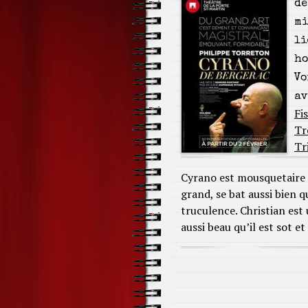
de
mi
li
ho
Vo
av
Fi
Tr
Tr
Cyrano est mousquetaire a
grand, se bat aussi bien q
truculence. Christian est
aussi beau qu’il est sot 