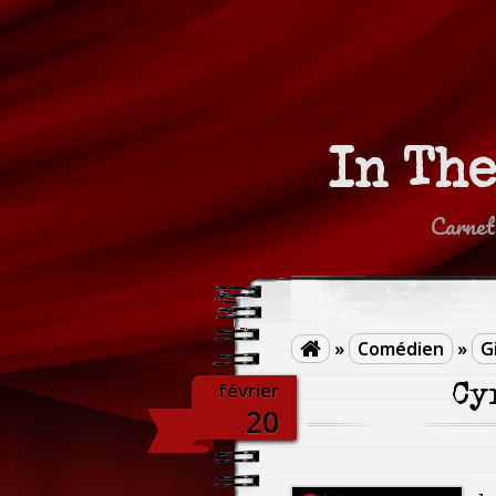
In Th
Carnet
»
Comédien
»
G

février
Cy
20