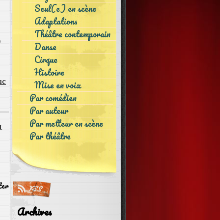
Seul(e) en scène
Adaptations
Théâtre contemporain
0
Danse
Cirque
Histoire
uc
Mise en voix
Par comédien
Par auteur
Par metteur en scène
t
Par théâtre
ter
Archives