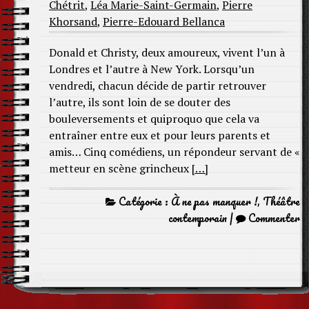
Chétrit
,
Léa Marie-Saint-Germain
,
Pierre
Khorsand
,
Pierre-Edouard Bellanca
Donald et Christy, deux amoureux, vivent l’un à
Londres et l’autre à New York. Lorsqu’un
vendredi, chacun décide de partir retrouver
l’autre, ils sont loin de se douter des
bouleversements et quiproquo que cela va
entraîner entre eux et pour leurs parents et
amis… Cinq comédiens, un répondeur servant de «
metteur en scène grincheux
[…]
Catégorie :
À ne pas manquer !
,
Théâtre
contemporain
|
Commenter