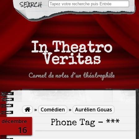
Search
for:
In Theatro
Veritas
Carnet de notes d'un théatrophile
»
Comédien
»
Aurélien Gouas

décembre
Phone Tag - ***
16