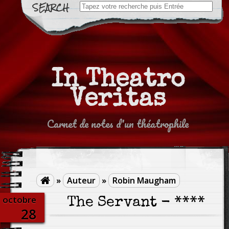
Search
for:
In Theatro
Veritas
Carnet de notes d'un théatrophile
»
Auteur
»
Robin Maugham

octobre
The Servant - ****
28