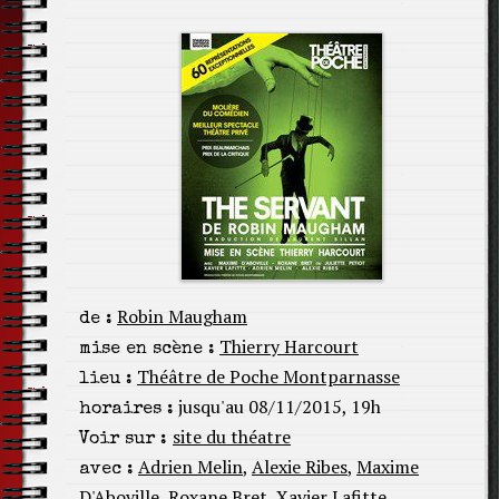
Robin Maugham
de :
Thierry Harcourt
mise en scène :
Théâtre de Poche Montparnasse
lieu :
jusqu'au 08/11/2015, 19h
horaires :
site du théatre
Voir sur :
Adrien Melin
,
Alexie Ribes
,
Maxime
avec :
D'Aboville
,
Roxane Bret
,
Xavier Lafitte